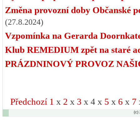
Změna provozní doby Občanské 
(27.8.2024)
Vzpomínka na Gerarda Doornkat
Klub REMEDIUM zpět na staré ad
PRÁZDNINOVÝ PROVOZ NAŠI
Předchozí
1
x
2
x
3
x 4 x
5
x
6
x
7
(c)