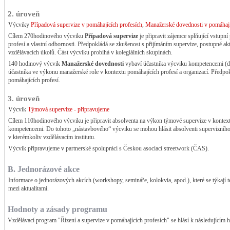
2. úroveň
Výcviky
Případová supervize v pomáhajících profesích
,
Manažerské dovednosti v pomáhají
Cílem 270hodinového výcviku
Případová supervize
je připravit zájemce splňující vstup
profesí a vlastní odbornosti. Předpokládá se zkušenost s přijímáním supervize, postupné ak
vzdělávacích úkolů. Část výcviku probíhá v kolegiálních skupinách.
140 hodinový výcvik
Manažerské dovednosti
vybaví účastníka výcviku kompetencemi (dove
účastníka ve výkonu manažerské role v kontextu pomáhajících profesí a organizací. Předpo
pomáhajících profesí.
3. úroveň
Výcvik
Týmová supervize - připravujeme
Cílem 110hodinového výcviku je připravit absolventa na výkon týmové supervize v kontext
kompetencemi. Do tohoto „nástavbového“ výcviku se mohou hlásit absolventi supervizního
v kterémkoliv vzdělávacím institutu.
Výcvik připravujeme v partnerské spolupráci s Českou asociací streetwork (ČAS).
B. Jednorázové akce
Informace o jednorázových akcích (workshopy, semináře, kolokvia, apod.), které se týkají 
mezi aktualitami.
Hodnoty a zásady programu
Vzdělávací program "Řízení a supervize v pomáhajících profesích" se hlásí k následujícím