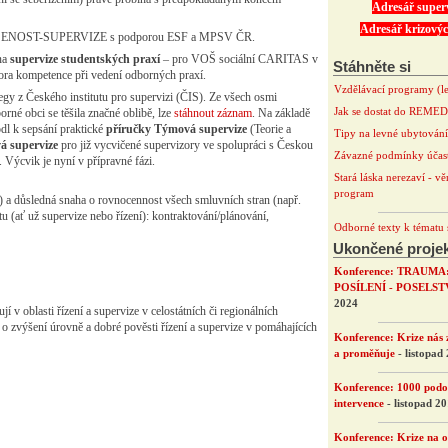
Adresář super
Adresář krizovýc
EZKUŠENOST-SUPERVIZE s podporou ESF a MPSV ČR.
 na
supervize studentských praxí
– pro VOŠ sociální CARITAS v
Stáhněte si
ra kompetence při vedení odborných praxí.
Vzdělávací programy (le
egy z Českého institutu pro supervizi (ČIS). Ze všech osmi
Jak se dostat do REME
rné obci se těšila značné oblibě, lze
stáhnout záznam
. Na základě
dl k sepsání praktické
příručky Týmová supervize
(Teorie a
Tipy na levné ubytování
á supervize
pro již vycvičené supervizory ve spolupráci s Českou
Závazné podmínky účast
. Výcvik je nyní v přípravné fázi.
Stará láska nerezaví - vě
program
) a důsledná snaha o rovnocennost všech smluvních stran (např.
tu (ať už supervize nebo řízení): kontraktování/plánování,
Odborné texty k tématu 
Ukončené proje
Konference: TRAUMA
POSÍLENÍ - POSELST
2024
 v oblasti řízení a supervize v celostátních či regionálních
 o zvýšení úrovně a dobré pověsti řízení a supervize v pomáhajících
Konference: Krize nás 
a proměňuje
- listopad
Konference: 1000 podo
intervence
- listopad 2
Konference: Krize na o