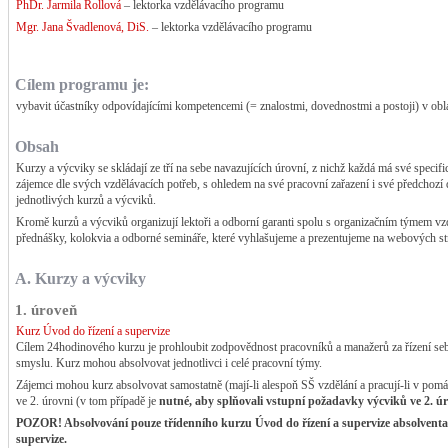
PhDr. Jarmila Rollová
– lektorka vzdělávacího programu
Mgr. Jana Švadlenová, DiS.
– lektorka vzdělávacího programu
Cílem programu je:
vybavit účastníky odpovídajícími kompetencemi (= znalostmi, dovednostmi a postoji) v oblas
Obsah
Kurzy a výcviky se skládají ze tří na sebe navazujících úrovní, z nichž každá má své specif
zájemce dle svých vzdělávacích potřeb, s ohledem na své pracovní zařazení i své předchoz
jednotlivých kurzů a výcviků.
Kromě kurzů a výcviků organizují lektoři a odborní garanti spolu s organizačním týmem v
přednášky, kolokvia a odborné semináře, které vyhlašujeme a prezentujeme na webových st
A. Kurzy a výcviky
1. úroveň
Kurz Úvod do řízení a supervize
Cílem 24hodinového kurzu je prohloubit zodpovědnost pracovníků a manažerů za řízení seb
smyslu. Kurz mohou absolvovat jednotlivci i celé pracovní týmy.
Zájemci mohou kurz absolvovat samostatně (mají-li alespoň SŠ vzdělání a pracují-li v pomá
ve 2. úrovni (v tom případě je
nutné, aby splňovali vstupní požadavky výcviků ve 2. ú
POZOR! Absolvování pouze třídenního kurzu Úvod do řízení a supervize absolvent
supervize.