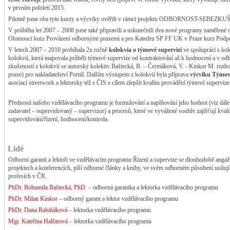
v prvním pololetí 2015.
Pilotně jsme oba tyto kurzy a výcviky ověřili v rámci projektu ODBORNOST-SEB
V průběhu let 2007 – 2008 jsme také připravili a uskutečnili dva nové programy zaměřené
Olomouci kurz Provázení odbornými praxemi a pro Katedru SP FF UK v Praze kurz Podpo
V letech 2007 – 2010 probíhala 2x ročně
kolokvia o týmové supervizi
ve spolupráci s kol
kolokvií, která mapovala průběh týmové supervize od kontraktování až k hodnocení a v odbo
zkušeností z kolokvií se autorský kolektiv Baštecká, B. – Čermáková, V. - Kinkor M. rozho
praxe) pro nakladatelství Portál. Dalším výstupem z kolokvií byla příprava
výcviku Týmov
asociací streetwork a lektorsky též s ČIS s cílem zlepšit kvalitu provádění týmové supervize
Předností našeho vzdělávacího programu je formulování a naplňování jeho hodnot (viz dále
zadavatel – supervidovaný – supervizor) a procesů, které ve vyvážené souhře zajišťují kvali
supervidování/řízení, hodnocení/kontrola.
Lidé
Odborní garanti a lektoři ve vzdělávacím programu Řízení a supervize se dlouhodobě angažují
projektech a konferencích, píší odborné články a knihy, ve svém odborném působení usilují
profesích v ČR.
PhDr. Bohumila Baštecká, PhD.
– odborná garantka a lektorka vzdělávacího programu
PhDr. Milan Kinkor
– odborný garant a lektor vzdělávacího programu
PhDr. Dana Rabiňáková
– lektorka vzdělávacího programu
Mgr. Kateřina Halfarová
– lektorka vzdělávacího programu