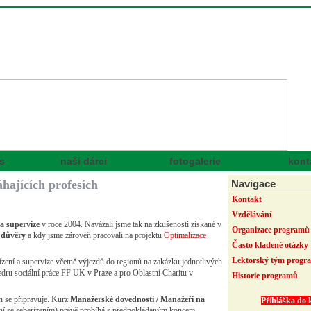
s
naši dárci
fotogalerie
kont
hajících profesích
Navigace
Kontakt
Vzdělávání
a supervize
v roce 2004. Navázali jsme tak na zkušenosti získané v
Organizace programů
 důvěry
a kdy jsme zároveň pracovali na projektu
Optimalizace
Často kladené otázky
Lektorský tým progr
ízení a supervize včetně výjezdů do regionů na zakázku jednotlivých
u sociální práce FF UK v Praze a pro Oblastní Charitu v
Historie programů
ěh se připravuje. Kurz
Manažerské dovednosti / Manažeři na
Přihláška do 
ízení se sebeřízením) právě probíhá s předpokládaným koncem