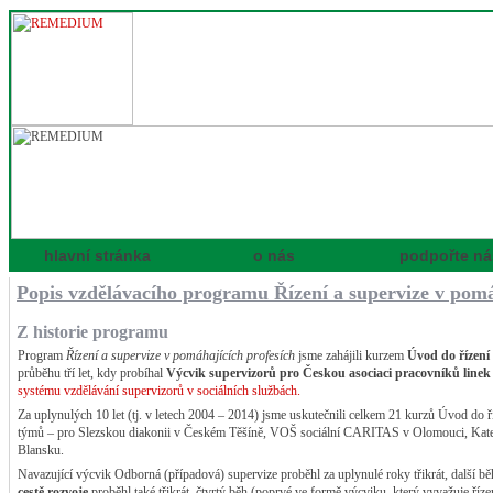
hlavní stránka
o nás
podpořte ná
Popis vzdělávacího programu Řízení a supervize v pomá
Z historie programu
Program
Řízení a supervize v pomáhajících profesích
jsme zahájili kurzem
Úvod do řízení 
průběhu tří let, kdy probíhal
Výcvik supervizorů pro Českou asociaci pracovníků linek
systému vzdělávání supervizorů v sociálních službách.
Za uplynulých 10 let (tj. v letech 2004 – 2014) jsme uskutečnili celkem 21 kurzů Úvod do ř
týmů – pro Slezskou diakonii v Českém Těšíně, VOŠ sociální CARITAS v Olomouci, Katedr
Blansku.
Navazující výcvik Odborná (případová) supervize proběhl za uplynulé roky třikrát, další b
cestě rozvoje
proběhl také třikrát, čtvrtý běh (poprvé ve formě výcviku, který vyvažuje ř