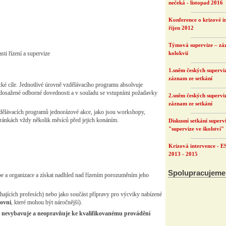
nečeká - listopad 2016
Konference o krizové in
říjen 2012
Týmová supervize – zá
ti řízení a supervize
kolokvií
1.sněm českých superviz
záznam ze setkání
ické cíle. Jednotlivé úrovně vzdělávacího programu absolvuje
í dosažené odborné dovednosti a v souladu se vstupními požadavky
2.sněm českých superviz
záznam ze setkání
zdělávacích programů jednorázové akce, jako jsou workshopy,
ránkách vždy několik měsíců před jejich konáním.
Diskusní setkání super
"supervize ve školství"
Krizová intervence - E
2013 - 2015
Spolupracujeme
e a organizace a získat nadhled nad řízením porozuměním jeho
hajících profesích) nebo jako součást přípravy pro výcviky nabízené
rovni
, které mohou být náročnější).
a nevybavuje a neopravňuje ke kvalifikovanému provádění