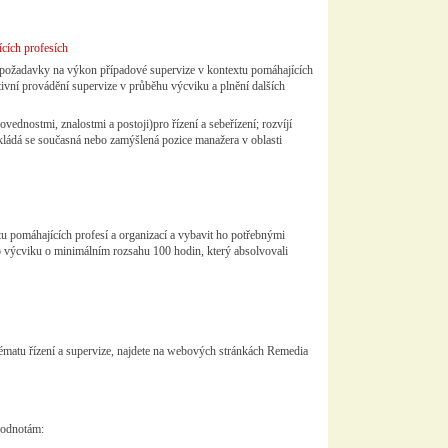
cích profesích
ní požadavky na výkon případové supervize v kontextu pomáhajících
tivní provádění supervize v průběhu výcviku a plnění dalších
dnostmi, znalostmi a postoji)pro řízení a sebeřízení; rozvíjí
kládá se současná nebo zamýšlená pozice manažera v oblasti
u pomáhajících profesí a organizací a vybavit ho potřebnými
 výcviku o minimálním rozsahu 100 hodin, který absolvovali
tématu řízení a supervize, najdete na webových stránkách Remedia
 hodnotám: