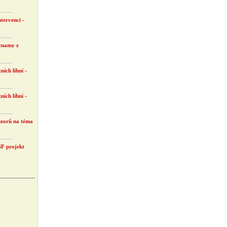
tervenci -
znamy z
ních líhní -
ních líhní -
vizorů na téma
SF projekt