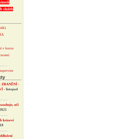
vizorů
h služeb
ták)
DIA
i v kurzu
rnostní
supervize
kty
: ZRANĚNÍ -
VÍ
- listopad
zasahuje, učí
 2021
b krizové
018
ddlužení